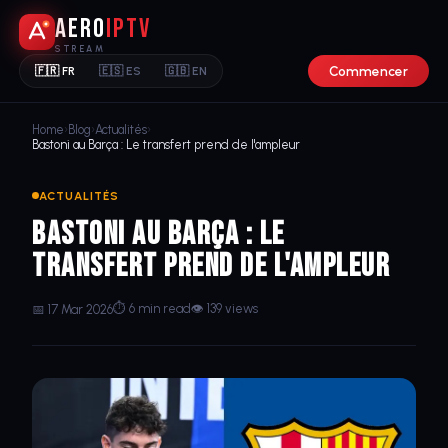
Aero
IPTV
STREAM
Commencer
🇫🇷 FR
🇪🇸 ES
🇬🇧 EN
Home
›
Blog
›
Actualités
›
Bastoni au Barça : Le transfert prend de l'ampleur
ACTUALITÉS
Bastoni au Barça : Le
transfert prend de l'ampleur
⏱ 6 min read
👁 139 views
📅 17 Mar 2026