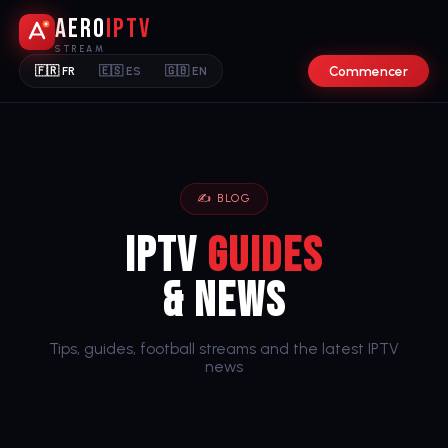
Aero
IPTV
STREAM
Commencer
🇫🇷 FR
🇪🇸 ES
🇬🇧 EN
✍️ BLOG
IPTV
Guides
& News
Tips, guides, football streams and the latest IPTV
news