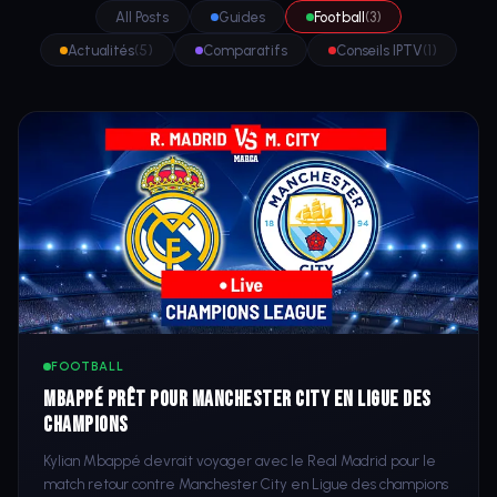
All Posts
Guides
Football
(3)
Actualités
(5)
Comparatifs
Conseils IPTV
(1)
FOOTBALL
Mbappé prêt pour Manchester City en Ligue des
champions
Kylian Mbappé devrait voyager avec le Real Madrid pour le
match retour contre Manchester City en Ligue des champions